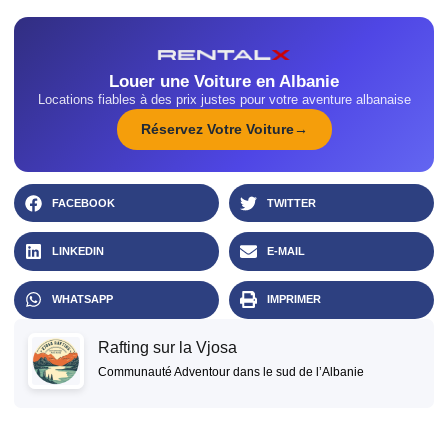
Louer une Voiture en Albanie
Locations fiables à des prix justes pour votre aventure albanaise
Réservez Votre Voiture
FACEBOOK
TWITTER
LINKEDIN
E-MAIL
WHATSAPP
IMPRIMER
Rafting sur la Vjosa
Communauté Adventour dans le sud de l’Albanie