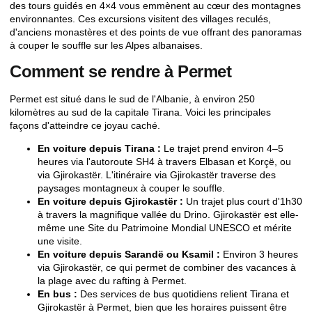
des tours guidés en 4×4 vous emmènent au cœur des montagnes
environnantes. Ces excursions visitent des villages reculés,
d'anciens monastères et des points de vue offrant des panoramas
à couper le souffle sur les Alpes albanaises.
Comment se rendre à Permet
Permet est situé dans le sud de l'Albanie, à environ 250
kilomètres au sud de la capitale Tirana. Voici les principales
façons d'atteindre ce joyau caché.
En voiture depuis Tirana :
Le trajet prend environ 4–5
heures via l'autoroute SH4 à travers Elbasan et Korçë, ou
via Gjirokastër. L'itinéraire via Gjirokastër traverse des
paysages montagneux à couper le souffle.
En voiture depuis Gjirokastër :
Un trajet plus court d'1h30
à travers la magnifique vallée du Drino. Gjirokastër est elle-
même une
Site du Patrimoine Mondial UNESCO
et mérite
une visite.
En voiture depuis Sarandë ou Ksamil :
Environ 3 heures
via Gjirokastër, ce qui permet de combiner des vacances à
la plage avec du rafting à Permet.
En bus :
Des services de bus quotidiens relient Tirana et
Gjirokastër à Permet, bien que les horaires puissent être