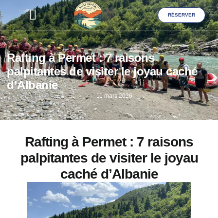
RÉSERVER
Galerie Photos
Rafting à Permet : 7 raisons
palpitantes de visiter le joyau caché
d’Albanie
11 mars 2026
Rafting à Permet : 7 raisons
palpitantes de visiter le joyau
caché d’Albanie