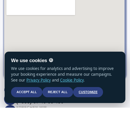
We use cookies 🍪
We use cookies for analytics and advertising to improve
your booking experience and measure our campaigns.
See our
Privacy Policy
and
Cookie Policy
.
KONTAKT AUFNEHMEN
ACCEPT ALL
REJECT ALL
CUSTOMIZE
SPRECHEN WIR
(+355) 67 49 63 486
SPRECHEN WIR
(+355) 67 49 63 486
SENDE UNS EINE NACHRICHT
info@vjosarafting.com