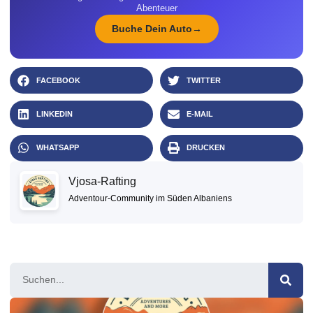
Abenteuer
Buche Dein Auto
FACEBOOK
TWITTER
LINKEDIN
E-MAIL
WHATSAPP
DRUCKEN
Vjosa-Rafting
Adventour-Community im Süden Albaniens