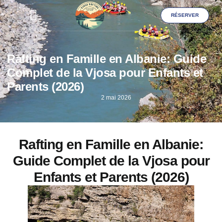
RÉSERVER
Galerie Photos
Rafting en Famille en Albanie: Guide
Complet de la Vjosa pour Enfants et
Parents (2026)
2 mai 2026
Rafting en Famille en Albanie:
Guide Complet de la Vjosa pour
Enfants et Parents (2026)