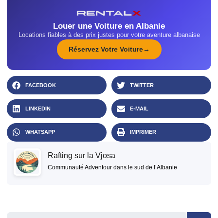
Louer une Voiture en Albanie
Locations fiables à des prix justes pour votre aventure albanaise
Réservez Votre Voiture
FACEBOOK
TWITTER
LINKEDIN
E-MAIL
WHATSAPP
IMPRIMER
Rafting sur la Vjosa
Communauté Adventour dans le sud de l’Albanie