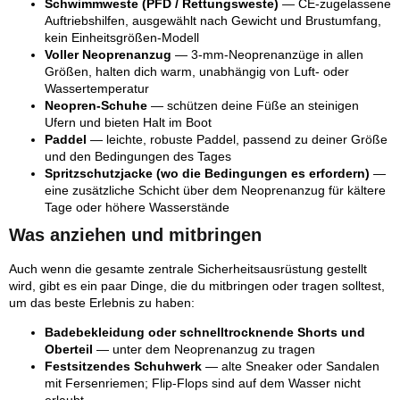
Schwimmweste (PFD / Rettungsweste)
— CE-zugelassene
Auftriebshilfen, ausgewählt nach Gewicht und Brustumfang,
kein Einheitsgrößen-Modell
Voller Neoprenanzug
— 3-mm-Neoprenanzüge in allen
Größen, halten dich warm, unabhängig von Luft- oder
Wassertemperatur
Neopren-Schuhe
— schützen deine Füße an steinigen
Ufern und bieten Halt im Boot
Paddel
— leichte, robuste Paddel, passend zu deiner Größe
und den Bedingungen des Tages
Spritzschutzjacke (wo die Bedingungen es erfordern)
—
eine zusätzliche Schicht über dem Neoprenanzug für kältere
Tage oder höhere Wasserstände
Was anziehen und mitbringen
Auch wenn die gesamte zentrale Sicherheitsausrüstung gestellt
wird, gibt es ein paar Dinge, die du mitbringen oder tragen solltest,
um das beste Erlebnis zu haben:
Badebekleidung oder schnelltrocknende Shorts und
Oberteil
— unter dem Neoprenanzug zu tragen
Festsitzendes Schuhwerk
— alte Sneaker oder Sandalen
mit Fersenriemen; Flip-Flops sind auf dem Wasser nicht