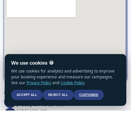
We use cookies 🍪
We use cookies for analytics and advertising to improve
your booking experience and measure our campaigns.
See our
Privacy Policy
and
Cookie Policy
.
KONTAKT AUFNEHMEN
ACCEPT ALL
REJECT ALL
CUSTOMIZE
SPRECHEN WIR
(+355) 67 49 63 486
SPRECHEN WIR
(+355) 67 49 63 486
SENDE UNS EINE NACHRICHT
info@vjosarafting.com