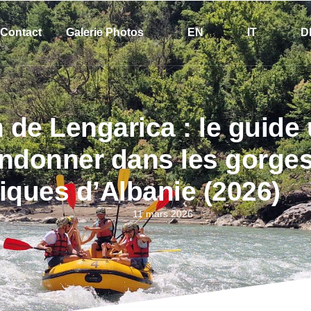
Contact
Galerie Photos
EN
IT
D
de Lengarica : le guide 
ndonner dans les gorges
iques d’Albanie (2026)
11 mars 2026