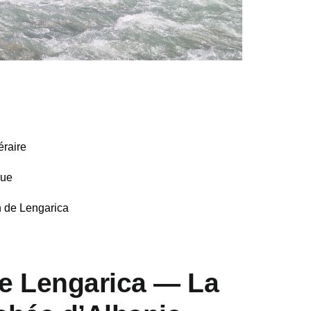
éraire
que
 de Lengarica
e Lengarica — La