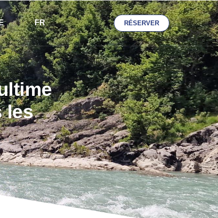
E
FR
RÉSERVER
ultime
 les