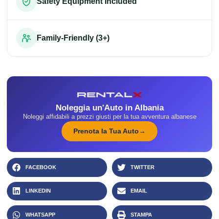
Safety Equipment Included
Family-Friendly (3+)
Noleggia un'Auto in Albania
Noleggi affidabili a prezzi giusti per la tua avventura albanese
Prenota la Tua Auto
FACEBOOK
TWITTER
LINKEDIN
EMAIL
WHATSAPP
STAMPA