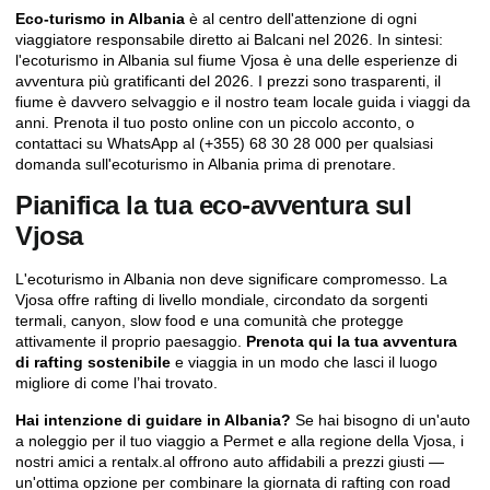
Eco-turismo in Albania
è al centro dell'attenzione di ogni
viaggiatore responsabile diretto ai Balcani nel 2026. In sintesi:
l'ecoturismo in Albania sul fiume Vjosa è una delle esperienze di
avventura più gratificanti del 2026. I prezzi sono trasparenti, il
fiume è davvero selvaggio e il nostro team locale guida i viaggi da
anni.
Prenota il tuo posto online
con un piccolo acconto, o
contattaci su WhatsApp al (+355) 68 30 28 000 per qualsiasi
domanda sull'ecoturismo in Albania prima di prenotare.
Pianifica la tua eco-avventura sul
Vjosa
L'ecoturismo in Albania non deve significare compromesso. La
Vjosa offre rafting di livello mondiale, circondato da sorgenti
termali, canyon, slow food e una comunità che protegge
attivamente il proprio paesaggio.
Prenota qui la tua avventura
di rafting sostenibile
e viaggia in un modo che lasci il luogo
migliore di come l’hai trovato.
Hai intenzione di guidare in Albania?
Se hai bisogno di un'auto
a noleggio per il tuo viaggio a Permet e alla regione della Vjosa, i
nostri amici a
rentalx.al
offrono auto affidabili a prezzi giusti —
un'ottima opzione per combinare la giornata di rafting con road