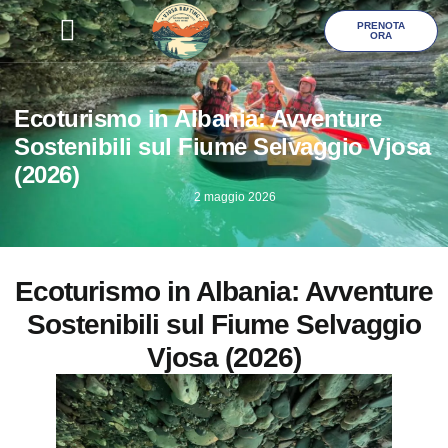
PRENOTA
ORA
Galleria Foto
Ecoturismo in Albania: Avventure
Sostenibili sul Fiume Selvaggio Vjosa
(2026)
2 maggio 2026
Ecoturismo in Albania: Avventure
Sostenibili sul Fiume Selvaggio
Vjosa (2026)