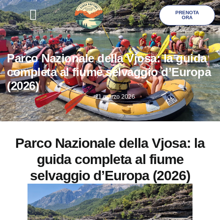
PRENOTA
ORA
Galleria Foto
Parco Nazionale della Vjosa: la guida
completa al fiume selvaggio d’Europa
(2026)
11 marzo 2026
Parco Nazionale della Vjosa: la
guida completa al fiume
selvaggio d’Europa (2026)