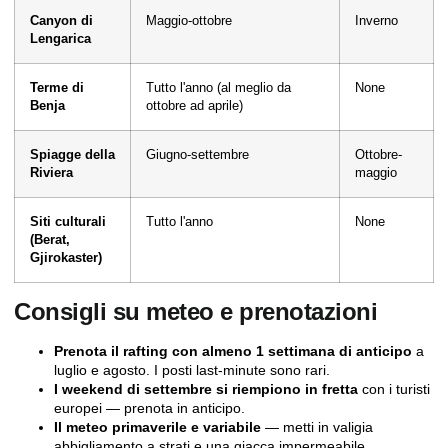
Canyon di
Maggio-ottobre
Inverno
Lengarica
Terme di
Tutto l'anno (al meglio da
None
Benja
ottobre ad aprile)
Spiagge della
Giugno-settembre
Ottobre-
Riviera
maggio
Siti culturali
Tutto l'anno
None
(Berat,
Gjirokaster)
Consigli su meteo e prenotazioni
Prenota il rafting con almeno 1 settimana di anticipo
a
luglio e agosto. I posti last-minute sono rari.
I weekend di settembre si riempiono in fretta
con i turisti
europei — prenota in anticipo.
Il meteo primaverile e variabile
— metti in valigia
abbigliamento a strati e una giacca impermeabile.