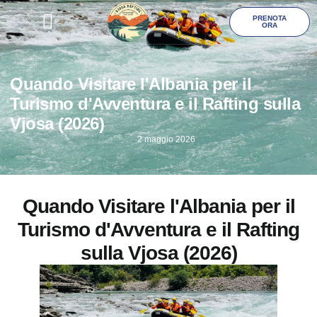
PRENOTA
ORA
Galleria Foto
Quando Visitare l'Albania per il
Turismo d'Avventura e il Rafting sulla
Vjosa (2026)
2 maggio 2026
Quando Visitare l'Albania per il
Turismo d'Avventura e il Rafting
sulla Vjosa (2026)