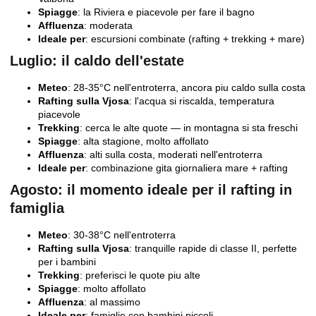
Spiagge
: la Riviera e piacevole per fare il bagno
Affluenza
: moderata
Ideale per
: escursioni combinate (rafting + trekking + mare)
Luglio: il caldo dell'estate
Meteo
: 28-35°C nell'entroterra, ancora piu caldo sulla costa
Rafting sulla Vjosa
: l'acqua si riscalda, temperatura
piacevole
Trekking
: cerca le alte quote — in montagna si sta freschi
Spiagge
: alta stagione, molto affollato
Affluenza
: alti sulla costa, moderati nell'entroterra
Ideale per
: combinazione gita giornaliera mare + rafting
Agosto: il momento ideale per il rafting in
famiglia
Meteo
: 30-38°C nell'entroterra
Rafting sulla Vjosa
: tranquille rapide di classe II, perfette
per i bambini
Trekking
: preferisci le quote piu alte
Spiagge
: molto affollato
Affluenza
: al massimo
Ideale per
: famiglie con bambini piccoli