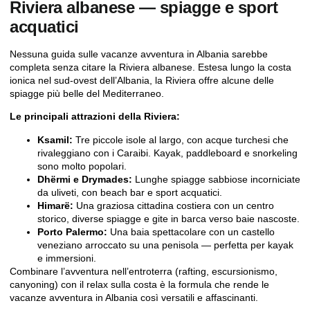
Riviera albanese — spiagge e sport
acquatici
Nessuna guida sulle vacanze avventura in Albania sarebbe
completa senza citare la Riviera albanese. Estesa lungo la costa
ionica nel sud-ovest dell’Albania, la Riviera offre alcune delle
spiagge più belle del Mediterraneo.
Le principali attrazioni della Riviera:
Ksamil:
Tre piccole isole al largo, con acque turchesi che
rivaleggiano con i Caraibi. Kayak, paddleboard e snorkeling
sono molto popolari.
Dhërmi e Drymades:
Lunghe spiagge sabbiose incorniciate
da uliveti, con beach bar e sport acquatici.
Himarë:
Una graziosa cittadina costiera con un centro
storico, diverse spiagge e gite in barca verso baie nascoste.
Porto Palermo:
Una baia spettacolare con un castello
veneziano arroccato su una penisola — perfetta per kayak
e immersioni.
Combinare l’avventura nell’entroterra (rafting, escursionismo,
canyoning) con il relax sulla costa è la formula che rende le
vacanze avventura in Albania così versatili e affascinanti.