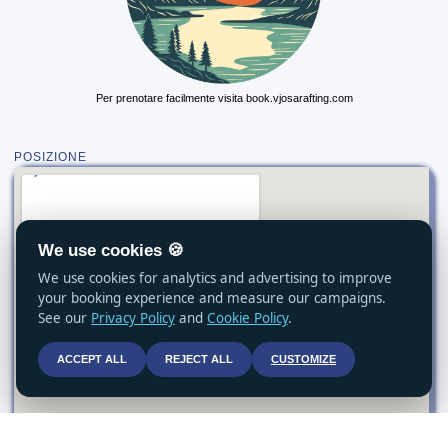
Per prenotare facilmente visita book.vjosarafting.com
POSIZIONE
We use cookies 🍪
We use cookies for analytics and advertising to improve
your booking experience and measure our campaigns.
See our
Privacy Policy
and
Cookie Policy
.
ACCEPT ALL
REJECT ALL
CUSTOMIZE