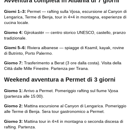
Avventura completa in Albania di 7 giorni
Giorni 1–3:
Permet — rafting sulla Vjosa, escursione al Canyon di
Lengarica, Terme di Benja, tour in 4×4 in montagna, esperienze di
cucina locale.
Giorno 4:
Gjirokastër — centro storico UNESCO, castello, pranzo
tradizionale.
Giorni 5–6:
Riviera albanese — spiagge di Ksamil, kayak, rovine
di Butrinto, Porto Palermo.
Giorno 7:
Trasferimento a Berat (3 ore dalla costa). Visita della
Città dalle Mille Finestre. Partenza per Tirana.
Weekend avventura a Permet di 3 giorni
Giorno 1:
Arrivo a Permet. Pomeriggio
rafting sul fiume Vjosa
(partenza alle 15:00).
Giorno 2:
Mattina escursione al Canyon di Lengarica. Pomeriggio
alle Terme di Benja. Sera tour gastronomico a Permet.
Giorno 3:
Mattina tour in 4×4 in montagna o seconda discesa di
rafting. Partenza.