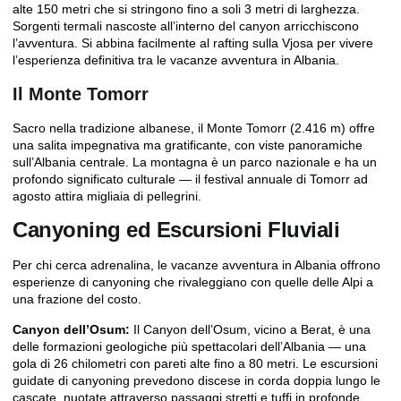
alte 150 metri che si stringono fino a soli 3 metri di larghezza.
Sorgenti termali nascoste all’interno del canyon arricchiscono
l’avventura. Si abbina facilmente al rafting sulla Vjosa per vivere
l’esperienza definitiva tra le vacanze avventura in Albania.
Il Monte Tomorr
Sacro nella tradizione albanese, il Monte Tomorr (2.416 m) offre
una salita impegnativa ma gratificante, con viste panoramiche
sull’Albania centrale. La montagna è un parco nazionale e ha un
profondo significato culturale — il festival annuale di Tomorr ad
agosto attira migliaia di pellegrini.
Canyoning ed Escursioni Fluviali
Per chi cerca adrenalina, le vacanze avventura in Albania offrono
esperienze di canyoning che rivaleggiano con quelle delle Alpi a
una frazione del costo.
Canyon dell’Osum:
Il Canyon dell’Osum, vicino a Berat, è una
delle formazioni geologiche più spettacolari dell’Albania — una
gola di 26 chilometri con pareti alte fino a 80 metri. Le escursioni
guidate di canyoning prevedono discese in corda doppia lungo le
cascate, nuotate attraverso passaggi stretti e tuffi in profonde