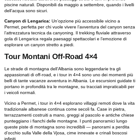
piscine naturali. Disponibili da maggio a settembre, quando i livelli
dell’acqua sono sicuri.
Canyon di Lengarica:
Un’opzione più accessibile vicino a
Permet, perfetta per chi vuole vivere l’avventura del canyon senza
l’attrezzatura tecnica da canyoning. Il trekking fluviale attraverso
gola di Lengarica
regala paesaggi spettacolari e l’emozione di
esplorare un canyon stretto a piedi.
Tour Montani Off-Road 4×4
Le strade di montagna dell’Albania sono leggendarie tra gli
appassionati di off-road, e i tour in 4×4 sono uno dei momenti più
belli di tante vacanze avventura in Albania. Le escursioni guidate ti
portano in profondità tra le montagne, su tracciati impraticabili per
i veicoli normali.
Vicino a Permet, i tour in 4×4 esplorano villaggi remoti dove la vita
tradizionale albanese continua come secoli fa. Case in pietra,
terrazzamenti costruiti a mano, greggi al pascolo e antiche chiese
punteggiano i fianchi delle montagne. I punti panoramici lungo
queste piste di montagna sono incredibili — panorami a perdita
d’occhio sulla Valle della Vjosa, cime innevate e crinali boscosi
infiniti.