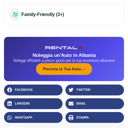
Family-Friendly (3+)
Noleggia un'Auto in Albania
Noleggi affidabili a prezzi giusti per la tua avventura albanese
Prenota la Tua Auto
FACEBOOK
TWITTER
LINKEDIN
EMAIL
WHATSAPP
STAMPA