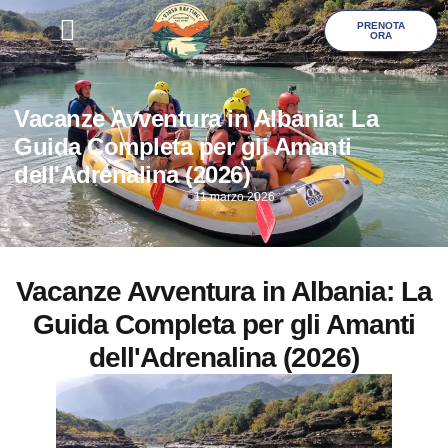
PRENOTA
ORA
Galleria Foto
Vacanze Avventura in Albania: La
Guida Completa per gli Amanti
dell'Adrenalina (2026)
11 marzo 2026
Vacanze Avventura in Albania: La
Guida Completa per gli Amanti
dell'Adrenalina (2026)