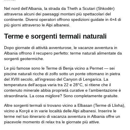
Nel nord dell’Albania, la strada da Theth a Scutari (Shkodër)
attraversa alcuni dei paesaggi montani più spettacolari del
continente. Diversi operatori offrono spedizioni guidate in 4×4 di
più giorni attraverso le Alpi albanesi.
Terme e sorgenti termali naturali
Dopo giornate di attività avventurose, le vacanze avventura in
Albania offrono il recupero perfetto: terme naturali alimentate da
sorgenti geotermiche.
Le più famose sono le
Terme di Benja
vicino a Permet — sei
piscine naturali ricche di zolfo sotto un ponte ottomano in pietra
del XVIII secolo, all’ingresso del Canyon di Lengarica. La
temperatura dell’acqua varia tra 22 e 28°C, si ritiene che il
contenuto minerale abbia proprietà curative e l’ambientazione è
straordinaria. La cosa migliore? Sono completamente gratuite.
Altre sorgenti termali si trovano vicino a Elbasan (Terme di Llixha),
vicino a Korçë e in varie località delle Alpi albanesi. Inserire le
terme nel tuo itinerario di vacanza avventura in Albania offre un
piacevole momento di relax tra le giornate più attive.