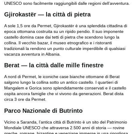
UNESCO sono facilmente raggiungibili dalle regioni dell’avventura.
Gjirokastër — la città di pietra
A sole 1,5 ore da Permet,
Gjirokastër
è una splendida cittadina di
epoca ottomana costruita su un ripido pendio. Il suo imponente
castello domina case dai tetti di pietra che scendono lungo la
collina. Il vecchio bazar, il museo etnografico e i ristoranti
tradizionali la rendono un punto culturale imperdibile di qualsiasi
vacanza avventura in Albania.
Berat — la città dalle mille finestre
A nord di Permet, le iconiche case bianche ottomane di Berat
salgono lungo la collina sotto un antico castello. I quartieri di
Mangalem e Gorica sono splendidamente conservati e il castello
ospita ancora famiglie che vi vivono da generazioni. Berat dista
circa 3 ore da Permet.
Parco Nazionale di Butrinto
Vicino a Saranda, l’antica città di
Butrinto
è un sito del Patrimonio
Mondiale UNESCO che attraversa 2.500 anni di storia — rovine
greche, romane, bizantine e veneziane immerse in una rigogliosa